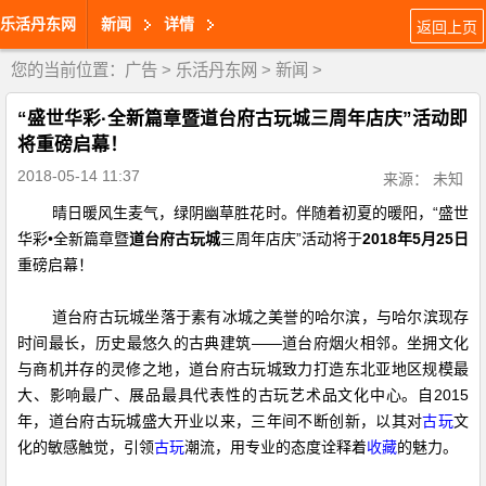
乐活丹东网
新闻
详情
返回上页
您的当前位置：
广告
>
乐活丹东网
>
新闻
>
“盛世华彩·全新篇章暨道台府古玩城三周年店庆”活动即
将重磅启幕！
2018-05-14 11:37
来源： 未知
晴日暖风生麦气，绿阴幽草胜花时。伴随着初夏的暖阳，“盛世
华彩•全新篇章暨
道台府古玩城
三周年店庆”活动将于
2018年5月25日
重磅启幕！
道台府古玩城坐落于素有冰城之美誉的哈尔滨，与哈尔滨现存
时间最长，历史最悠久的古典建筑——道台府烟火相邻。坐拥文化
与商机并存的灵修之地，道台府古玩城致力打造东北亚地区规模最
大、影响最广、展品最具代表性的古玩艺术品文化中心。自2015
年，道台府古玩城盛大开业以来，三年间不断创新，以其对
文
古玩
化的敏感触觉，引领
潮流，用专业的态度诠释着
的魅力。
古玩
收藏