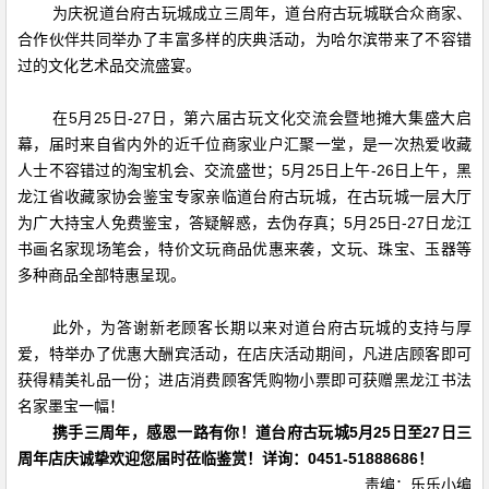
为庆祝道台府古玩城成立三周年，道台府古玩城联合众商家、
合作伙伴共同举办了丰富多样的庆典活动，为哈尔滨带来了不容错
过的文化艺术品交流盛宴。
在5月25日-27日，第六届古玩文化交流会暨地摊大集盛大启
幕，届时来自省内外的近千位商家业户汇聚一堂，是一次热爱收藏
人士不容错过的淘宝机会、交流盛世；5月25日上午-26日上午，黑
龙江省收藏家协会鉴宝专家亲临道台府古玩城，在古玩城一层大厅
为广大持宝人免费鉴宝，答疑解惑，去伪存真；5月25日-27日龙江
书画名家现场笔会，特价文玩商品优惠来袭，文玩、珠宝、玉器等
多种商品全部特惠呈现。
此外，为答谢新老顾客长期以来对道台府古玩城的支持与厚
爱，特举办了优惠大酬宾活动，在店庆活动期间，凡进店顾客即可
获得精美礼品一份；进店消费顾客凭购物小票即可获赠黑龙江书法
名家墨宝一幅！
携手三周年，感恩一路有你！道台府古玩城
5月25日至27日三
周年店庆诚挚欢迎您届时莅临鉴赏！
详询：0451-51888686！
责编：乐乐小编