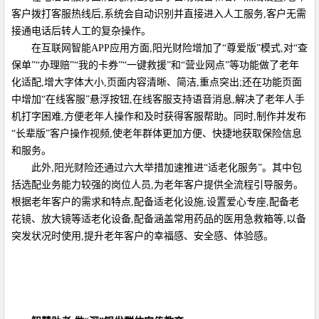
客户拨打客服热线后,系统会自动识别并直接进入人工服务,客户无需
接通电话后转人工的复杂操作。
在互联网智能APP应用方面,阳光财险增加了“尊爱版”模式,对“查
保单”“办理赔”“我的卡券”“一键救援”和“营业网点”等功能做了老年
化适配,增大字体大小,页面内容清晰、简洁,重点突出;还在功能页面
中增加“在线客服”悬浮按钮,在线客服支持语音消息,解决了老年人手
机打字困难,方便老年人操作和及时获得客服帮助。同时,制作并发布
“长辈版”客户操作视频,使老年群体更加方便、快捷地获取保险信息
和服务。
此外,阳光财险还通过六大举措加速推进“适老化服务”。其中包
括选配业务能力较强的岗位人员,为老年客户提供全流程引导服务。
根据老年客户的需求和特点,配备适老化设施,设置爱心专座,配备老
花镜、放大镜等适老化设备,配备涵盖常用药品的医用急救箱等,以备
突发状况时使用,提升老年客户的幸福感、安全感、体验感。