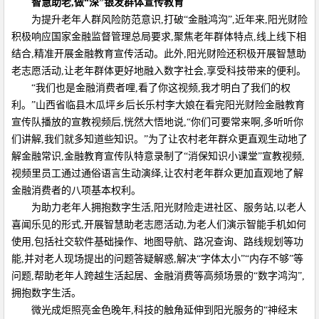
智慧助老,做
“
深
”
银发群体宣传教育
为提升老年人群风险防范意识,打破“金融鸿沟”,近年来,阳光财险
积极响应国家金融监督管理总局要求,聚焦老年群体特点,线上线下相
结合,精准开展金融教育宣传活动。此外,阳光财险还积极开展智慧助
老志愿活动,让老年群体更好地融入数字社会,享受科技带来的便利。
“我们也是金融消费者哩,看了你这视频,我才明白了我们的权
利。”山西省临县木瓜坪乡后长乐村李大娘在看完阳光财险金融教育
宣传队播放的宣教视频后,恍然大悟地说,“你们可要常来啊,多听听你
们讲解,我们就多知道些知识。”为了让农村老年群众更直观生动地了
解金融常识,金融教育宣传队特意录制了“消保知识小课堂”宣教视频,
视频里员工通过通俗语言生动演绎,让农村老年群众更加直观地了解
金融消费者的八项基本权利。
为助力老年人拥抱数字生活,阳光财险走进社区、服务站,以老人
喜闻乐见的形式,开展智慧助老志愿活动,为老人们演示智能手机如何
使用,包括社交软件基础操作、地图导航、路况查询、路线规划等功
能,并对老人现场提出的问题答疑解惑,解决“字体太小”“内存不够”等
问题,帮助老年人跨越生活起居、金融消费等高频场景的“数字鸿沟”,
拥抱数字生活。
微光成炬照亮金色晚年,科技的触角延伸到阳光服务的“神经末