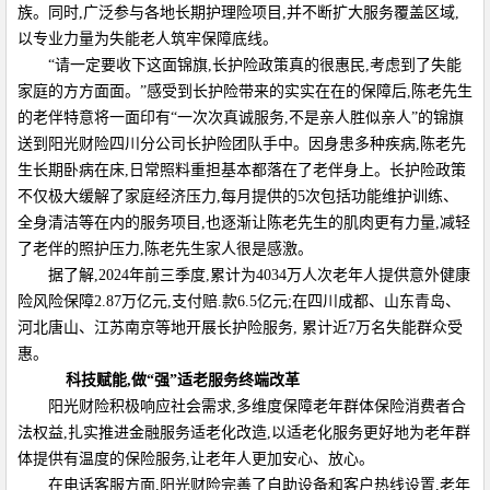
族。同时,广泛参与各地长期护理险项目,并不断扩大服务覆盖区域,
以专业力量为失能老人筑牢保障底线。
“请一定要收下这面锦旗,长护险政策真的很惠民,考虑到了失能
家庭的方方面面。”感受到长护险带来的实实在在的保障后,陈老先生
的老伴特意将一面印有“一次次真诚服务,不是亲人胜似亲人”的锦旗
送到阳光财险四川分公司长护险团队手中。因身患多种疾病,陈老先
生长期卧病在床,日常照料重担基本都落在了老伴身上。长护险政策
不仅极大缓解了家庭经济压力,每月提供的5次包括功能维护训练、
全身清洁等在内的服务项目,也逐渐让陈老先生的肌肉更有力量,减轻
了老伴的照护压力,陈老先生家人很是感激。
据了解,2024年前三季度,累计为4034万人次老年人提供意外健康
险风险保障2.87万亿元,支付赔.款6.5亿元;在四川成都、山东青岛、
河北唐山、江苏南京等地开展长护险服务, 累计近7万名失能群众受
惠。
科技赋能,做
“
强
”
适老服务终端改革
阳光财险积极响应社会需求,多维度保障老年群体保险消费者合
法权益,扎实推进金融服务适老化改造,以适老化服务更好地为老年群
体提供有温度的保险服务,让老年人更加安心、放心。
在电话客服方面,阳光财险完善了自助设备和客户热线设置,老年