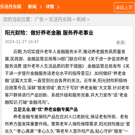
乐活丹东网
新闻
详情
返回上页
您的当前位置：
广告
>
乐活丹东网
>
新闻
>
阳光财险：做好养老金融 服务养老事业
2024-11-27 14:47
来源：
近期,为切实提升老年人金融服务水平,推动养老服务高质量发
展,民政部、金融监管总局等24部门联合印发《关于进一步促进养老
服务消费 提升老年人生活品质的若干措施》,金融监管总局发布《关
于进一步提升金融服务适老化水平的指导意见》,如何做好“养老金
融”这篇大文章,一直受到社会各界的关注。近年来,阳光财险积极响
应政策号召,深耕“银发领域”,致力于写好“养老金融”大文章,针对老年
客户群体进行产品创新、系统升级和服务完善,并大力宣传“适”老金
融知识,打破“金融鸿沟”。
立足主业,做
“
优
”
养老金融专属产品
养老金融专属保险产品在应对人口老龄化,保证老有所依、老有
所养方面发挥重要作用。聚焦老年人保险保障需求,阳光财险推出“爱
长久”“孝心满满”“孝心久久”等老年人意外险产品,贴心守护“银发”一