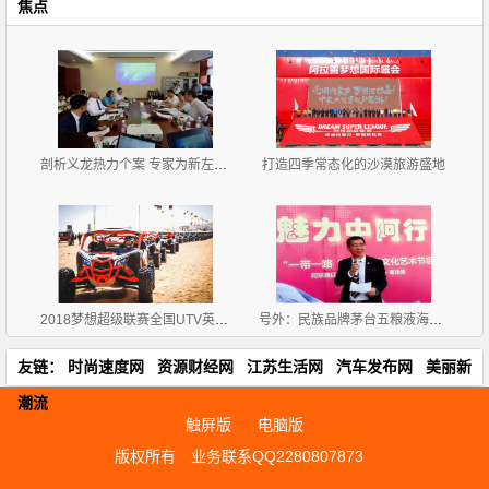
焦点
剖析义龙热力个案 专家为新左旗营商环境把脉问诊
打造四季常态化的沙漠旅游盛地
2018梦想超级联赛全国UTV英雄会圆满闭幕
号外：民族品牌茅台五粮液海尔助力辽宁发展“零成本”
友链：
时尚速度网
资源财经网
江苏生活网
汽车发布网
美丽新
潮流
触屏版
电脑版
版权所有
业务联系QQ2280807873