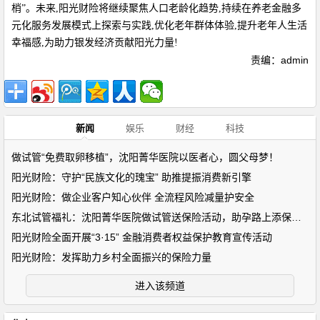
梢”。未来,阳光财险将继续聚焦人口老龄化趋势,持续在养老金融多
元化服务发展模式上探索与实践,优化老年群体体验,提升老年人生活
幸福感,为助力银发经济贡献阳光力量!
责编：admin
新闻
娱乐
财经
科技
做试管“免费取卵移植”，沈阳菁华医院以医者心，圆父母梦！
阳光财险：守护“民族文化的瑰宝” 助推提振消费新引擎
阳光财险：做企业客户知心伙伴 全流程风险减量护安全
东北试管福礼：沈阳菁华医院做试管送保险活动，助孕路上添保障！
阳光财险全面开展“3·15” 金融消费者权益保护教育宣传活动
阳光财险：发挥助力乡村全面振兴的保险力量
进入该频道