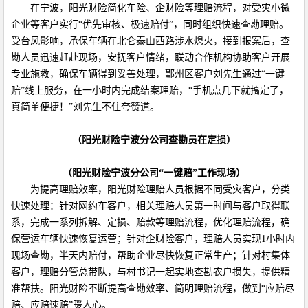
在宁波，阳光财险简化车险、企财险等理赔流程，对受灾小微
企业等客户实行“优先审核、极速赔付”，同时组织快速查勘理赔。
受台风影响，承保车辆在北仑泰山西路涉水熄火，接到报案后，查
勘人员迅速赶赴现场，安抚客户情绪，联动合作机构协助客户开展
专业施救，确保车辆得到妥善处理，鄞州区客户刘先生通过“一键
赔”线上服务，在一小时内完成结案理赔，“手机点几下就搞定了，
真简单便捷！”刘先生不住夸赞道。
（阳光财险宁波分公司查勘员在定损）
（阳光财险宁波分公司“一键赔”工作现场）
为提高理赔效率，阳光财险理赔人员根据不同受灾客户，分类
快速处理：针对网约车客户，相关理赔人员第一时间与客户取得联
系，完成一系列拆解、定损、赔款等理赔流程，优化理赔流程，确
保营运车辆快速恢复运营；针对企财险客户，理赔人员实现1小时内
现场查勘，半天内赔付，帮助企业尽快恢复正常生产；针对村集体
客户，理赔分管总带队，与村书记一起实地查勘农户损失，提供精
准帮扶。阳光财险不断提高查勘效率、简明理赔流程，做到“应赔尽
赔、应赔速赔”暖人心。