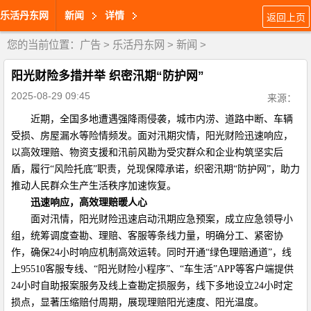
乐活丹东网
新闻
详情
返回上页
您的当前位置：
广告
>
乐活丹东网
>
新闻
>
阳光财险多措并举 织密汛期“防护网”
2025-08-29 09:45
来源：
近期，全国多地遭遇强降雨侵袭，城市内涝、道路中断、车辆
受损、房屋漏水等险情频发。面对汛期灾情，阳光财险迅速响应，
以高效理赔、物资支援和汛前风勘为受灾群众和企业构筑坚实后
盾，履行“风险托底”职责，兑现保障承诺，织密汛期“防护网”，助力
推动人民群众生产生活秩序加速恢复。
迅速响应，高效理赔暖人心
面对汛情，阳光财险迅速启动汛期应急预案，成立应急领导小
组，统筹调度查勘、理赔、客服等条线力量，明确分工、紧密协
作，确保24小时响应机制高效运转。同时开通“绿色理赔通道”，线
上95510客服专线、“阳光财险小程序”、“车生活”APP等客户端提供
24小时自助报案服务及线上查勘定损服务，线下多地设立24小时定
损点，显著压缩赔付周期，展现理赔阳光速度、阳光温度。