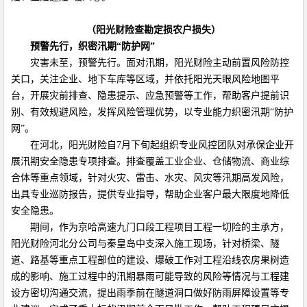
（阳光财险查勘定损农户损失）
预警先行，织密汛期“防护网”
灾害未至，预警先行。面对汛期，阳光财险主动前置风险防控
关口，关注企业、地下车库等区域，并依托阳光天眼风险地图平
台，开展灾前排查、隐患提示、应急预警等工作，帮助客户提前识
别、有效规避风险，发挥风险管理优势，以专业能力织密汛期“防护
网”。
在河北，阳光财险自7月下旬起组织专业风控团队对承保企业开
展汛期安全隐患专项排查。排查覆盖工业企业、仓储物流、商业综
合体等重点领域，针对火灾、雷击、水灾、风灾等汛期高发风险，
出具专业巡防报告，提供专业指导，帮助企业客户最大限度地降低
安全隐患。
期间，作为京哈高速九门口段工程项目工程一切险的主承方，
阳光财险河北分公司与秦皇岛中支深入施工现场，针对桥梁、隧
道、路基等重点工程部位的建设、爆破工作对工程沿线农房果树造
成的影响、施工过程中的汛期暴雨可能导致的风险等情况与工程建
设方密切沟通交流，提出雨季前在隧道洞口做好防雨屏障设置等专