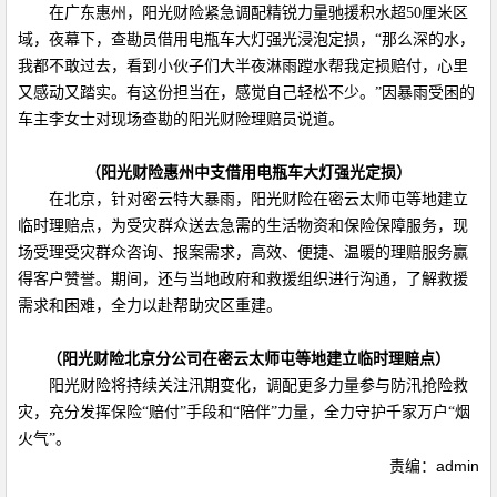
在广东惠州，阳光财险紧急调配精锐力量驰援积水超50厘米区
域，夜幕下，查勘员借用电瓶车大灯强光浸泡定损，“那么深的水，
我都不敢过去，看到小伙子们大半夜淋雨蹚水帮我定损赔付，心里
又感动又踏实。有这份担当在，感觉自己轻松不少。”因暴雨受困的
车主李女士对现场查勘的阳光财险理赔员说道。
（阳光财险惠州中支借用电瓶车大灯强光定损）
在北京，针对密云特大暴雨，阳光财险在密云太师屯等地建立
临时理赔点，为受灾群众送去急需的生活物资和保险保障服务，现
场受理受灾群众咨询、报案需求，高效、便捷、温暖的理赔服务赢
得客户赞誉。期间，还与当地政府和救援组织进行沟通，了解救援
需求和困难，全力以赴帮助灾区重建。
（阳光财险北京分公司在密云太师屯等地建立临时理赔点）
阳光财险将持续关注汛期变化，调配更多力量参与防汛抢险救
灾，充分发挥保险“赔付”手段和“陪伴”力量，全力守护千家万户“烟
火气”。
责编：admin